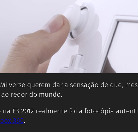
o Miiverse querem dar a sensação de que, me
s ao redor do mundo.
na E3 2012 realmente foi a fotocópia autent
box 360
.