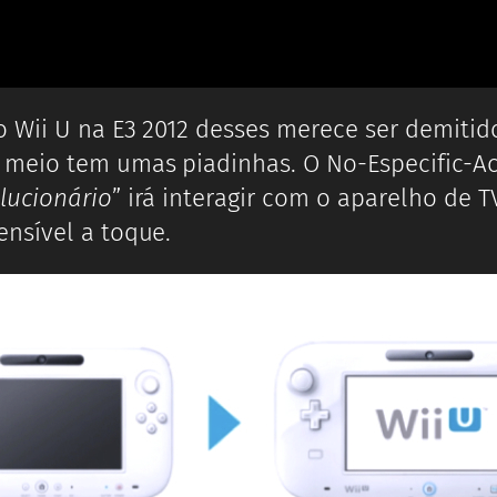
 Wii U na E3 2012 desses merece ser demitido
meio tem umas piadinhas. O No-Especific-Act
lucionário
” irá interagir com o aparelho d
nsível a toque.