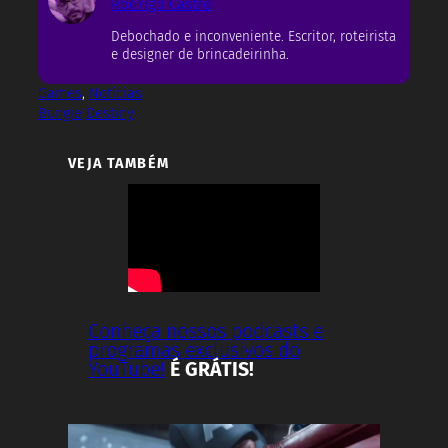
Rodrigo Castro
Debochado e inconveniente. Escritor, roteirista
e designer de brincadeirinha.
Games
, 
Notícias
Bungie
Destiny
VEJA TAMBÉM
Conheça nossos podcasts e
programas exclusivos do
YouTube!
É GRÁTIS!