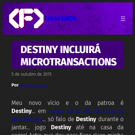
Pular
para
o
FAROFEIROS
conteúdo
DESTINY INCLUIRÁ
MICROTRANSACTIONS
5 de outubro de 2015
Por
Rodrigo Castro
Meu novo vício e o da patroa é
Destiny
… em
nosso canal do YouTube só
tem Destiny
… só falo de
Destiny
durante o
jantar… jogo
Destiny
até na casa da