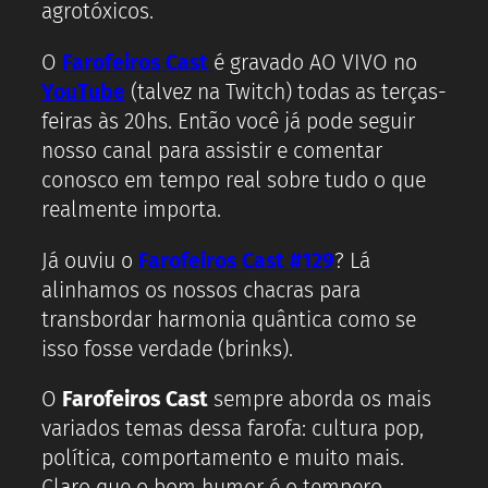
agrotóxicos.
O
Farofeiros Cast
é gravado AO VIVO no
YouTube
(talvez na Twitch) todas as terças-
feiras às 20hs. Então você já pode seguir
nosso canal para assistir e comentar
conosco em tempo real sobre tudo o que
realmente importa.
Já ouviu o
Farofeiros Cast #129
? Lá
alinhamos os nossos chacras para
transbordar harmonia quântica como se
isso fosse verdade (brinks).
O
Farofeiros Cast
sempre aborda os mais
variados temas dessa farofa: cultura pop,
política, comportamento e muito mais.
Claro que o bom humor é o tempero