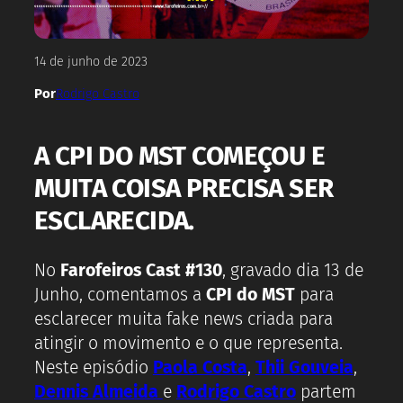
14 de junho de 2023
Por
Rodrigo Castro
A CPI DO MST COMEÇOU E
MUITA COISA PRECISA SER
ESCLARECIDA.
No
Farofeiros Cast #130
, gravado dia 13 de
Junho, comentamos a
CPI do MST
para
esclarecer muita fake news criada para
atingir o movimento e o que representa.
Neste episódio
Paola Costa
,
Thii Gouveia
,
Dennis Almeida
e
Rodrigo Castro
partem