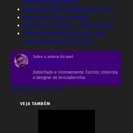
beneficiar fazendeiros.
Assassinato de trabalhadores rurais.
Minuto de silêncio negado.
Farofeiros Cast #125 – Pets e Bichos.
Vídeos bolsonaristas foram mais
recomendados no YouTube.
Sobre a autoria do post:
Rodrigo Castro
Debochado e inconveniente. Escritor, roteirista
e designer de brincadeirinha.
Farofeiros Cast
MST
Política
VEJA TAMBÉM