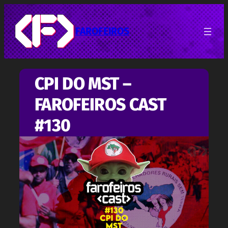
Pular
para
o
FAROFEIROS
conteúdo
CPI DO MST –
FAROFEIROS CAST
#130