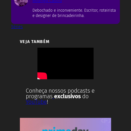
Rodrigo Castro
Debochado e inconveniente. Escritor, roteirista
e designer de brincadeirinha.
Séries
VEJA TAMBÉM
Conheça nossos podcasts e
programas
exclusivos
do
YouTube
!