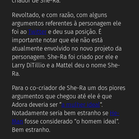
criador de She-Ra.
Revoltado, e com razão, com alguns
argumentos referentes à personagem ele
foi ao
Twitter
e deu sua posição. É
importante notar que ele não está
atualmente envolvido no novo projeto da
personagem. She-Ra foi criado por ele e
Larry DiTillio e a Mattel deu o nome She-
Ra.
Para o co-criador de She-Ra um dos piores
argumentos que chegou até ele é que
Adora deveria ser “
a mulher ideal
“.
Notadamente seria bem estranho se
He-
Man
fosse considerado “o homem ideal”.
Bem estranho.