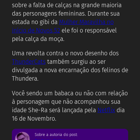
sobre a falta de calças na grande maioria
das personagens femininas. Durante sua
estada no gibi da
Mulher Maravilha no
início de Novos 52
ele foi o responsável
pela calça da moça.
Uma revolta contra o novo desenho dos
ThunderCats
também surgiu ao ser
divulgada a nova encarnação dos felinos de
Thundera.
Você sendo um babaca ou não com relação
à personagem que não acompanhou sua
idade She-Ra será lançada pela
Netflix
dia
16 de Novembro.
Sobre a autoria do post: