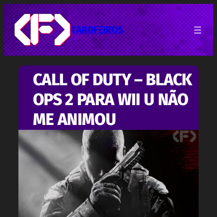
Pular
para
o
FAROFEIROS
conteúdo
CALL OF DUTY – BLACK
OPS 2 PARA WII U NÃO
ME ANIMOU