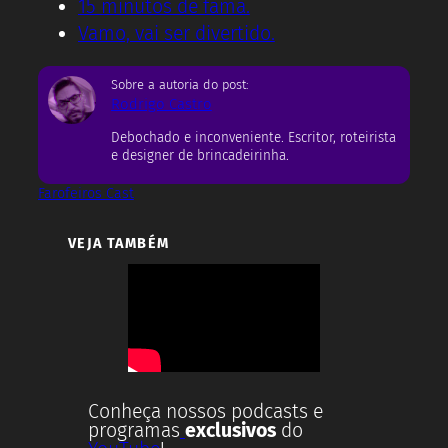
15 minutos de fama.
Vamo, vai ser divertido.
Sobre a autoria do post:
Rodrigo Castro
Debochado e inconveniente. Escritor, roteirista
e designer de brincadeirinha.
Farofeiros Cast
VEJA TAMBÉM
Conheça nossos podcasts e
programas
exclusivos
do