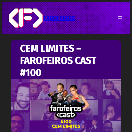
Pular
para
o
FAROFEIROS
conteúdo
CEM LIMITES –
FAROFEIROS CAST
#100