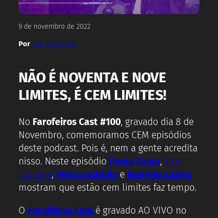
9 de novembro de 2022
Por
Rodrigo Castro
NÃO É NOVENTA E NOVE
LIMITES, É CEM LIMITES!
No
Farofeiros Cast #100
, gravado dia 8 de
Novembro, comemoramos CEM episódios
deste podcast. Pois é, nem a gente acredita
nisso. Neste episódio
Paola Costa
,
Thii
Gouveia
,
Pedro Octávio
e
Rodrigo Castro
mostram que estão cem limites faz tempo.
O
Farofeiros Cast
é gravado AO VIVO no