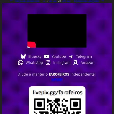
←
Página anterior
1
…
51
52
53
54
55
Próxima página
→
Bluesky
Youtube
Telegram
WhatsApp
Instagram
Amazon
Ajude a manter o
FAROFEIROS
independente!
APOIE!