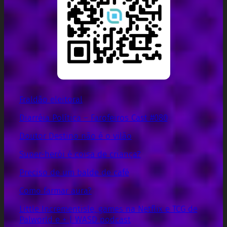
Fraldão eleitoral
Diarréia Política – Farofeiros Cast #080
Doutor Destino não é o vilão
Super-herói é coisa de criança?
Preciso de um balde de café
Como farmar aura?
Little Incrementisle, games na Netflix e TCG de
Palworld e + | WASD podcast