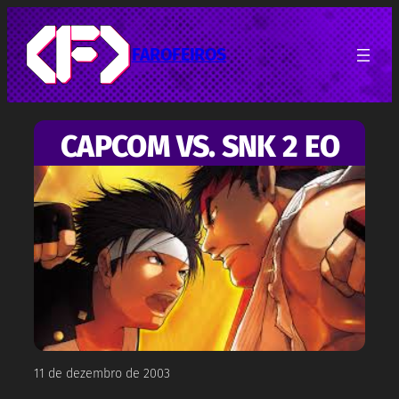
Pular
para
o
FAROFEIROS
conteúdo
CAPCOM VS. SNK 2 EO
11 de dezembro de 2003