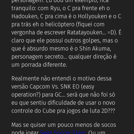
personagem. Eu dou um exemplo, fica
tranquilo: com Ryu, o C pra frente eh o
Hadouken, C pra cima é o Hollyouken e o C
pra trás eh o helicóptero (fiquei com
vergonha de escrever Ratatayouken… =D). É
claro que ele possuí outros golpes, mas o
que é absurdo mesmo é o Shin Akuma,
personagem secreto… qualquer direção é
um porrada diferente.
Realmente não entendi o motivo dessa
versão Capcom Vs. SNK EO (easy
operation?) para GC… será que não foi só
eu que sentiu dificuldade de usar o novo
controle do Cube pra jogos de luta 2D???
Mas se quiser um pouco menos de socos
pode jogar
Sega Soccer Slam
. Ou um