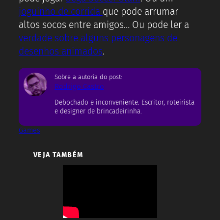
joguinho de corrida
que pode arrumar
altos socos entre amigos… Ou pode ler a
verdade sobre alguns personagens de
desenhos animados
.
Sobre a autoria do post:
Rodrigo Castro
Debochado e inconveniente. Escritor, roteirista
e designer de brincadeirinha.
Games
VEJA TAMBÉM