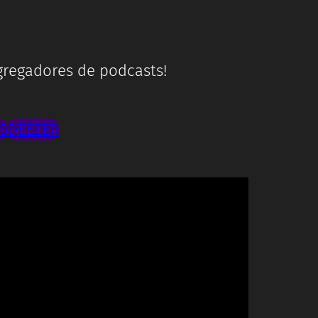
gregadores de podcasts!
S
DEEZER