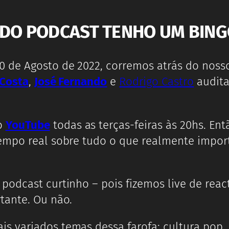
DO PODCAST TENHO UM BING
30 de Agosto de 2022, corremos atrás do noss
 Costa
,
José Fernando
e
Rodrigo Castro
audita
o
YouTube
todas as terças-feiras às 20hs. En
empo real sobre tudo o que realmente importa
 podcast curtinho – pois fizemos live de reac
tante. Ou não.
s variados temas dessa farofa: cultura pop,