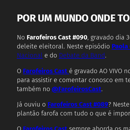
POR UM MUNDO ONDE TO
No
Farofeiros Cast #090
, gravado dia 
deleite eleitoral. Neste episódio
Paola
Nacional
e do
Debate da Band
.
O
Farofeiros Cast
é gravado AO VIVO n
para assistir e comentar conosco em t
também no
@FarofeirosCast
.
Já ouviu o
Farofeiros Cast #089
? Neste
plantão farofa com tudo o que é impor
O
Farofeiros Cast
sempre aborda os mai