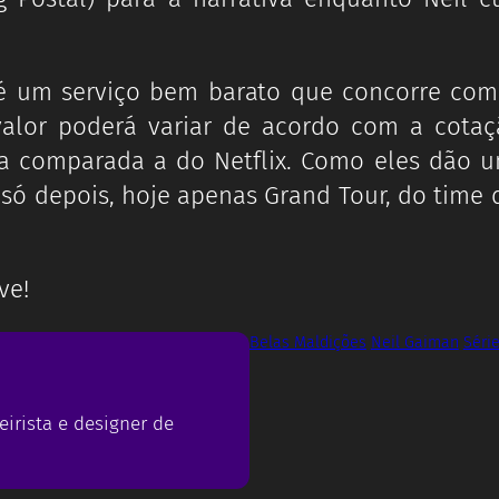
 é um serviço bem barato que concorre com 
 valor poderá variar de acordo com a cota
na comparada a do Netflix. Como eles dão u
o só depois, hoje apenas Grand Tour, do time
ve!
Belas Maldições
Neil Gaiman
Séri
eirista e designer de