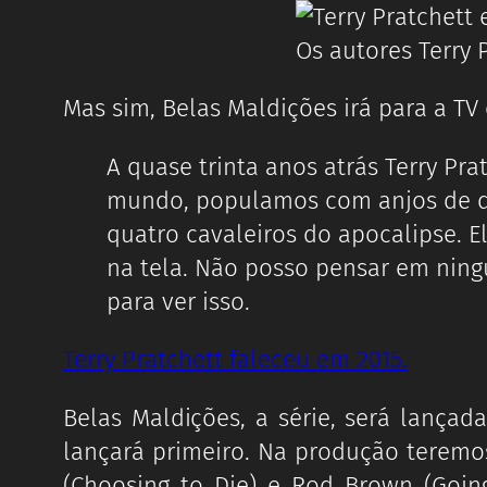
Os autores Terry 
Mas sim, Belas Maldições irá para a TV
A quase trinta anos atrás Terry Pr
mundo, populamos com anjos de de
quatro cavaleiros do apocalipse. El
na tela. Não posso pensar em ningu
para ver isso.
Terry Pratchett faleceu em 2015.
Belas Maldições, a série, será lanç
lançará primeiro. Na produção teremos
(Choosing to Die) e Rod Brown (Goin