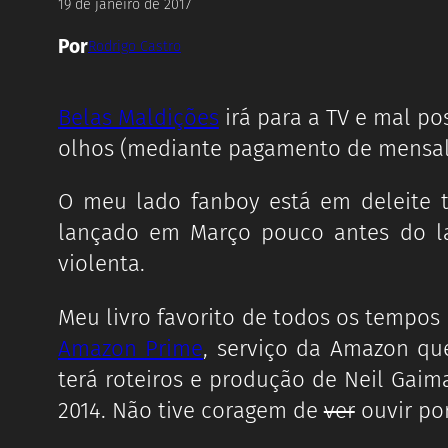
19 de janeiro de 2017
Por
Rodrigo Castro
Belas Maldições
irá para a TV e mal po
olhos (mediante pagamento de mensal
O meu lado fanboy está em deleite 
lançado em Março pouco antes do l
violenta.
Meu livro favorito de todos os tempos 
Amazon Prime
, serviço da Amazon que
terá roteiros e produção de Neil Gaim
2014. Não tive coragem de
ver
ouvir po