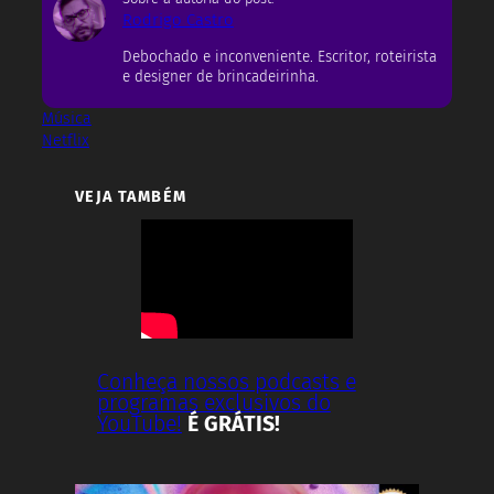
Rodrigo Castro
Debochado e inconveniente. Escritor, roteirista
e designer de brincadeirinha.
Música
Netflix
VEJA TAMBÉM
Conheça nossos podcasts e
programas exclusivos do
YouTube!
É GRÁTIS!