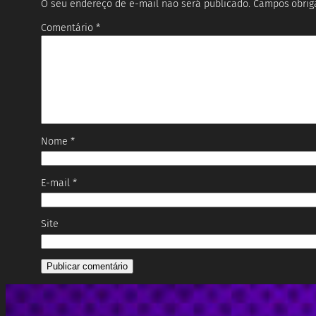
O seu endereço de e-mail não será publicado.
Campos obrig
Comentário
*
Nome
*
E-mail
*
Site