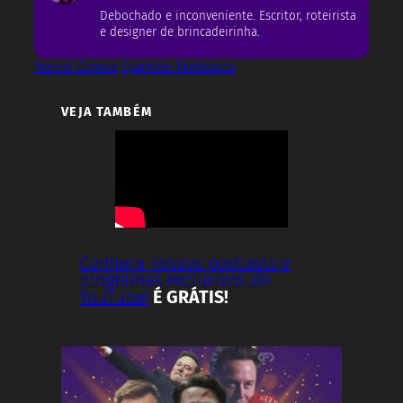
Debochado e inconveniente. Escritor, roteirista
e designer de brincadeirinha.
Marvel Comics
Quarteto Fantástico
VEJA TAMBÉM
Conheça nossos podcasts e
programas exclusivos do
YouTube!
É GRÁTIS!