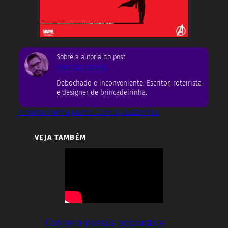
Sobre a autoria do post:
Rodrigo Castro
Debochado e inconveniente. Escritor, roteirista
e designer de brincadeirinha.
Homem Aranha
Marvel Comics
Quadrinhos
VEJA TAMBÉM
Conheça nossos podcasts e