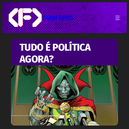
Pular
para
o
FAROFEIROS
conteúdo
TUDO É POLÍTICA
AGORA?