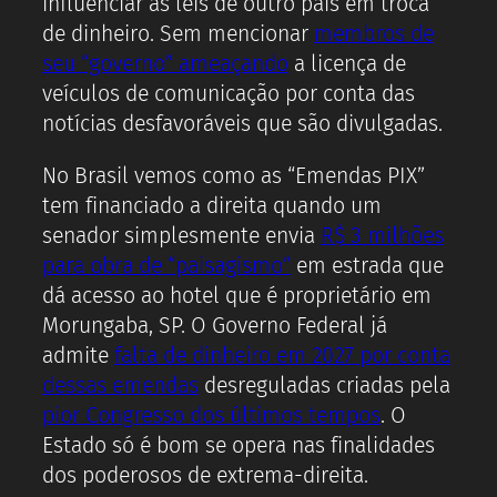
influenciar as leis de outro país em troca
de dinheiro. Sem mencionar
membros de
seu “governo” ameaçando
a licença de
veículos de comunicação por conta das
notícias desfavoráveis que são divulgadas.
No Brasil vemos como as “Emendas PIX”
tem financiado a direita quando um
senador simplesmente envia
R$ 3 milhões
para obra de “paisagismo”
em estrada que
dá acesso ao hotel que é proprietário em
Morungaba, SP. O Governo Federal já
admite
falta de dinheiro em 2027 por conta
dessas emendas
desreguladas criadas pela
pior Congresso dos últimos tempos
. O
Estado só é bom se opera nas finalidades
dos poderosos de extrema-direita.