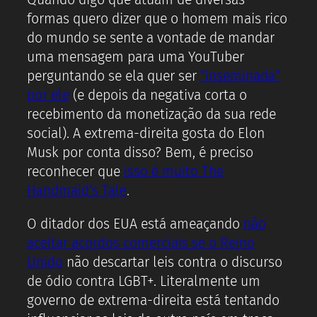
formas quero dizer que o homem mais rico
do mundo se sente a vontade de mandar
uma mensagem para uma YouTuber
perguntando se ela quer ser
“inseminada”
por ele
(e depois da negativa corta o
recebimento da monetização da sua rede
social). A extrema-direita gosta do Elon
Musk por conta disso? Bem, é preciso
reconhecer que
isso é muito The
Handmaid’s Tale
.
O ditador dos EUA está ameaçando
não
aceitar acordos comerciais se o Reino
Unido
não descartar leis contra o discurso
de ódio contra LGBT+. Literalmente um
governo de extrema-direita está tentando