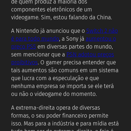
de quem produz a maioria dos
componentes eletrônicos de um
videogame. Sim, estou falando da China.
A Nintendo já anunciou que o
Switch 2 não
é para todo mundo
, a Sony já
aumentou o
preço PS5
em diversas partes do mundo,
sem mencionar que a
PSN adotou preços
proibitivos
. O gamer precisa entender que
tais aumentos são comuns em um sistema
que lucra com a especulação e que
nenhuma empresa se importa se ele terá
ou não o videogame do momento.
A extrema-direita opera de diversas
formas, o seu poder financeiro permite
isso. Mas para a indústria e para mídia está