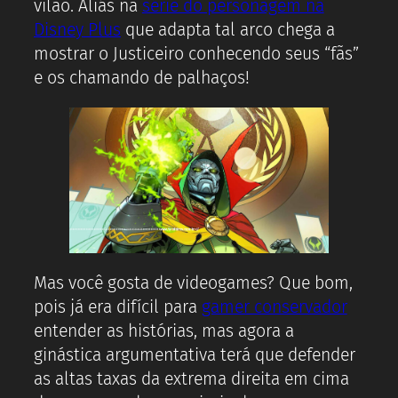
vilão. Aliás na
série do personagem na
Disney Plus
que adapta tal arco chega a
mostrar o Justiceiro conhecendo seus “fãs”
e os chamando de palhaços!
Mas você gosta de videogames? Que bom,
pois já era difícil para
gamer conservador
entender as histórias, mas agora a
ginástica argumentativa terá que defender
as altas taxas da extrema direita em cima