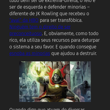
tudo bem ser de extrema-direita, o feio é
ser de esquerda e defender minorias –
diferente de JK Rowling que recebeu o
“aval” da HBO
para ser transfóbica.
Ninguém tem o direito de ser
preconceituoso
. E, obviamente, como todo
rico, ela utiliza seus recursos para deturpar
o sistema a seu favor. E quando consegue
esnoba as minorias
que ajudou a destruir.
Quando digo que atuam de diversas