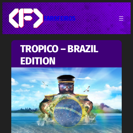
Pular
para
o
FAROFEIROS
conteúdo
TROPICO – BRAZIL
EDITION