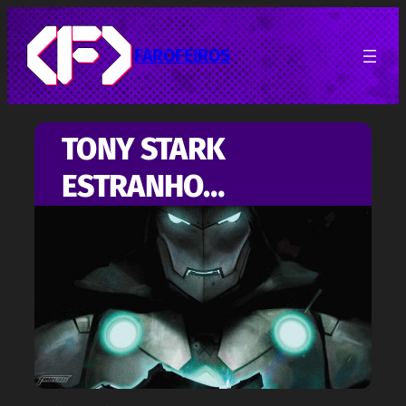
Pular
para
o
FAROFEIROS
conteúdo
TONY STARK
ESTRANHO…