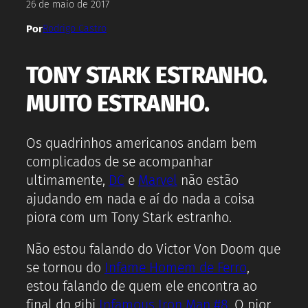
26 de maio de 2017
Por
Rodrigo Castro
TONY STARK ESTRANHO.
MUITO ESTRANHO.
Os quadrinhos americanos andam bem
complicados de se acompanhar
ultimamente,
DC
e
Marvel
não estão
ajudando em nada e aí do nada a coisa
piora com um Tony Stark estranho.
Não estou falando do Victor Von Doom que
se tornou do
Infame Homem de Ferro
,
estou falando de quem ele encontra ao
final do gibi
Infamous Iron Man #8.
O pior