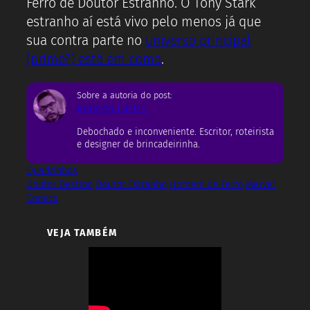
Ferro de Doutor Estranho. O Tony Stark
estranho aí está vivo pelo menos já que
sua contra parte no
universo principal
(prime?) está em coma
.
Sobre a autoria do post:
Rodrigo Castro
Debochado e inconveniente. Escritor, roteirista
e designer de brincadeirinha.
Quadrinhos
Doutor Destino
Doutor Estranho
Homem de Ferro
Marvel
Comics
VEJA TAMBÉM