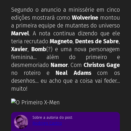
Segundo o anuncio a minissérie em cinco
edições mostrará como
Wolverine
montou
a primeira equipe de mutantes do universo
Marvel
. A nota continua dizendo que ele
teria recrutado
Magneto
,
Dentes de Sabre
,
Xavier
,
Bomb
(?) e uma nova personagem
feminina… além do primeiro e
desmemoriado
Namor
. Com
Christos Gage
no roteiro e
Neal Adams
com os
desenhos… eu acho que a coisa vai feder…
muito!
Sobre a autoria do post:
Rodrigo Castro