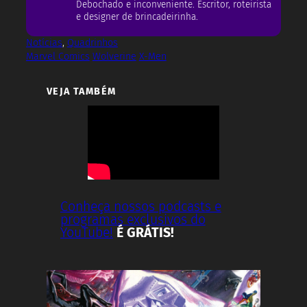
Debochado e inconveniente. Escritor, roteirista
e designer de brincadeirinha.
Notícias
, 
Quadrinhos
Marvel Comics
Wolverine
X-Men
VEJA TAMBÉM
Conheça nossos podcasts e
programas exclusivos do
YouTube!
É GRÁTIS!