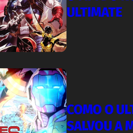
ULTIMATE
COMO O UL
SALVOU A 