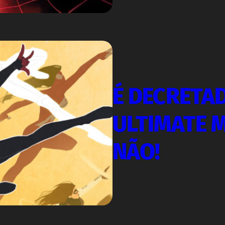
É DECRETAD
ULTIMATE 
NÃO!