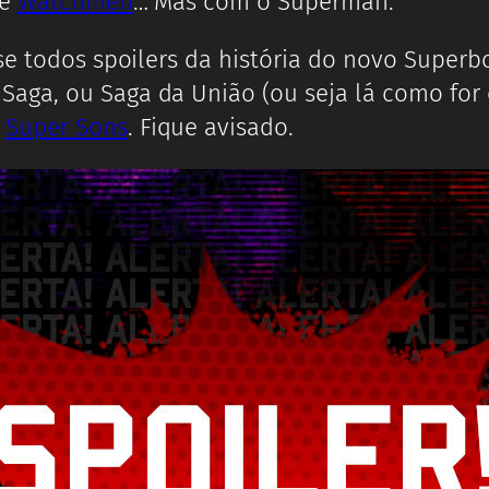
de
Watchmen
… Mas com o Superman.
se todos spoilers da história do novo Superb
 Saga, ou Saga da União (ou seja lá como for 
e
Super Sons
. Fique avisado.