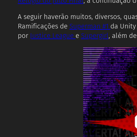
Relógio do Juízo Final
, a continuação 
A seguir haverão muitos, diversos, qua
Ramificações de
Superman #1
da Unity
por
Justice League
e
Supergirl
, além d