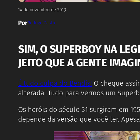
14 de novembro de 2019
Por
Rodrigo Castro
SIM, O SUPERBOY NA LEG
JEITO QUE A GENTE IMAGI
É tudo culpa do Bendis!
O cheque assin
alterada. Tudo para vermos um Superbo
Os heróis do século 31 surgiram em 19
depende da versão que você ler. Apes