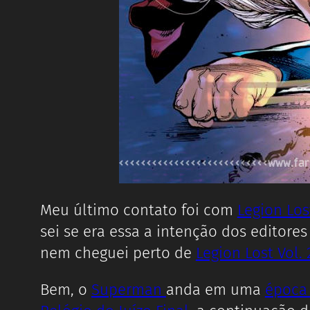
Meu último contato foi com
Legion Lost
sei se era essa a intenção dos editore
nem cheguei perto de
Legion Lost Vol. 
Bem, o
Superman
anda em uma
época 