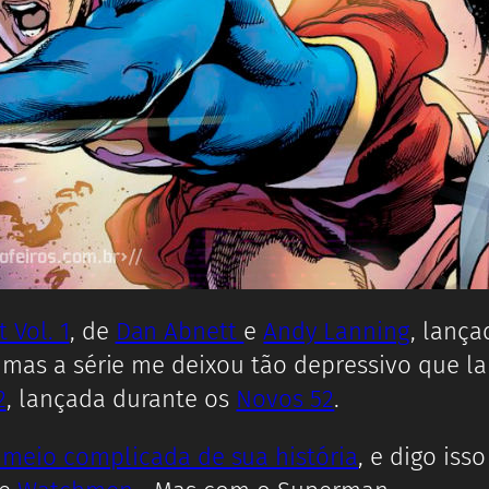
 Vol. 1
, de
Dan Abnett
e
Andy Lanning
, lanç
s mas a série me deixou tão depressivo que la
2
, lançada durante os
Novos 52
.
meio complicada de sua história
, e digo is