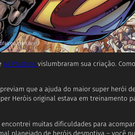
e
Al Plastino
vislumbraram sua criação. Com
 previam que a ajuda do maior super herói d
er Heróis original estava em treinamento pa
 encontrei muitas dificuldades para acompan
mal planejado de heróis desmotiva – você nu