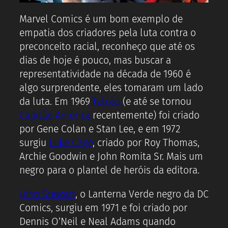
Marvel Comics é um bom exemplo de
empatia dos criadores pela luta contra o
preconceito racial, reconheço que até os
dias de hoje é pouco, mas buscar a
representatividade na década de 1960 é
algo surprendente, eles tomaram um lado
da luta. Em 1969
Falcão
(e até se tornou
Capitão América
recentemente) foi criado
por Gene Colan e Stan Lee, e em 1972
surgiu
Luke Cage
, criado por Roy Thomas,
Archie Goodwin e John Romita Sr. Mais um
negro para o plantel de heróis da editora.
John Stewart
, o Lanterna Verde negro da DC
Comics, surgiu em 1971 e foi criado por
Dennis O’Neil e Neal Adams quando