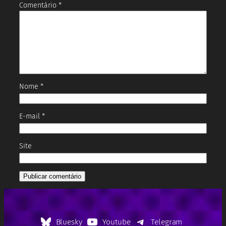
Comentário
*
Nome
*
E-mail
*
Site
Bluesky
Youtube
Telegram