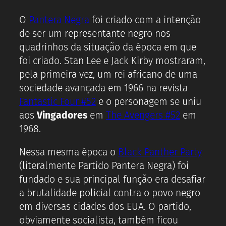
O
Pantera Negra
foi criado com a intenção
de ser um representante negro nos
quadrinhos da situação da época em que
foi criado. Stan Lee e Jack Kirby mostraram,
pela primeira vez, um rei africano de uma
sociedade avançada em 1966 na revista
Fantastic Four #52
e o personagem se uniu
aos
Vingadores
em
The Avengers #52
em
1968.
Nessa mesma época o
Black Panther Party
(literalmente Partido Pantera Negra) foi
fundado e sua principal função era desafiar
a brutalidade policial contra o povo negro
em diversas cidades dos EUA. O partido,
obviamente socialista, também ficou