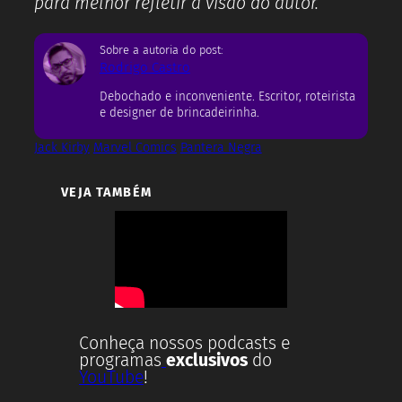
para melhor refletir a visão do autor.
Sobre a autoria do post:
Rodrigo Castro
Debochado e inconveniente. Escritor, roteirista
e designer de brincadeirinha.
Jack Kirby
Marvel Comics
Pantera Negra
VEJA TAMBÉM
Conheça nossos podcasts e
programas
exclusivos
do
YouTube
!