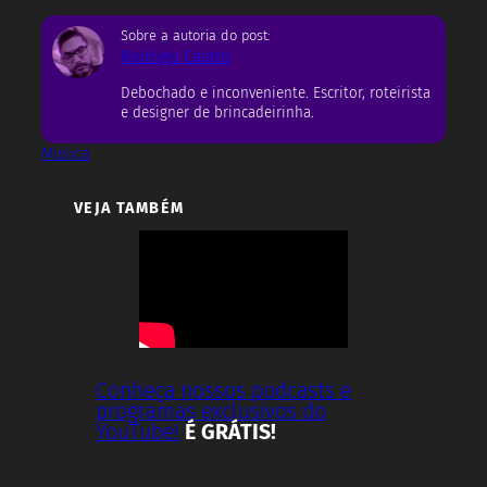
Sobre a autoria do post:
Rodrigo Castro
Debochado e inconveniente. Escritor, roteirista
e designer de brincadeirinha.
Música
VEJA TAMBÉM
Conheça nossos podcasts e
programas exclusivos do
YouTube!
É GRÁTIS!