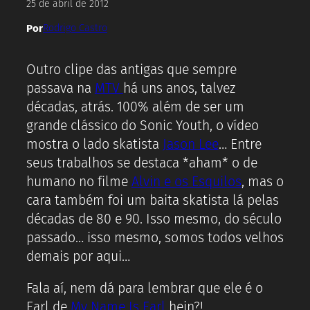
25 de abril de 2012
Por
Rodrigo Castro
Outro clipe das antigas que sempre
passava na
MTV
há uns anos, talvez
décadas, atrás. 100% além de ser um
grande clássico do Sonic Youth, o vídeo
mostra o lado skatista
Jason Lee
… Entre
seus trabalhos se destaca *aham* o de
humano no filme
Alvin e os Esquilos
, mas o
cara também foi um baita skatista lá pelas
décadas de 80 e 90. Isso mesmo, do século
passado… isso mesmo, somos todos velhos
demais por aqui…
Fala aí, nem dá para lembrar que ele é o
Earl de
My Name Is Earl
hein?!