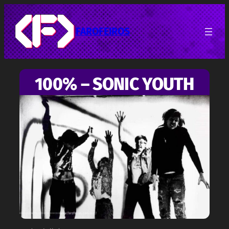
Pular
para
o
FAROFEIROS
conteúdo
100% – SONIC YOUTH