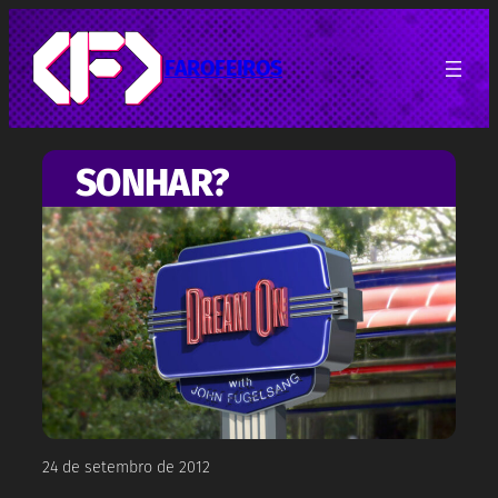
Pular
para
o
FAROFEIROS
conteúdo
SONHAR?
24 de setembro de 2012