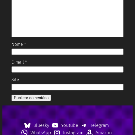
Nome
*
E-mail
*
Site
Bluesky
Youtube
Telegram
WhatsApp
Instagram
Amazon