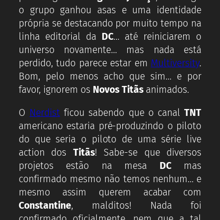
o grupo ganhou asas e uma identidade
própria se destacando por muito tempo na
linha editorial da
DC
… até reiniciarem o
universo novamente… mas nada está
perdido, tudo parece estar em
Multiversity
.
Bom, pelo menos acho que sim… e por
favor, ignorem os
Novos Titãs
animados.
O
Nerdist
ficou sabendo que o canal
TNT
americano estaria pré-produzindo o piloto
do que seria o piloto de uma série live
action dos
Titãs
! Sabe-se que diversos
projetos estão na mesa
DC
mas
confirmado mesmo não temos nenhum… e
mesmo assim querem acabar com
Constantine
, malditos! Nada foi
confirmado oficialmente, nem que a tal