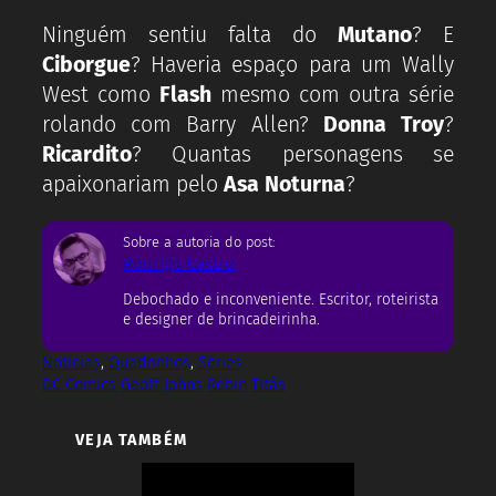
Ninguém sentiu falta do
Mutano
? E
Ciborgue
? Haveria espaço para um Wally
West como
Flash
mesmo com outra série
rolando com Barry Allen?
Donna Troy
?
Ricardito
? Quantas personagens se
apaixonariam pelo
Asa Noturna
?
Sobre a autoria do post:
Rodrigo Castro
Debochado e inconveniente. Escritor, roteirista
e designer de brincadeirinha.
Notícias
, 
Quadrinhos
, 
Séries
DC Comics
Geoff Johns
Robin
Titãs
VEJA TAMBÉM