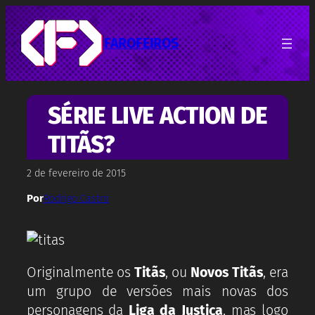
Pular
para
o
FAROFEIROS
conteúdo
SÉRIE LIVE ACTION DE
TITÃS?
2 de fevereiro de 2015
Por
Rodrigo Castro
Originalmente os
Titãs
, ou
Novos Titãs
, era
um grupo de versões mais novas dos
personagens da
Liga da Justiça
, mas logo