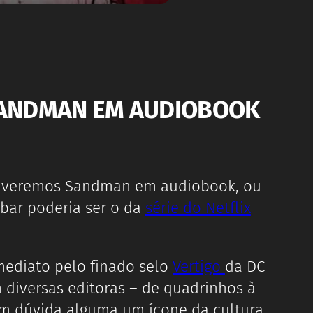
S SANDMAN EM AUDIOBOOK
ve veremos Sandman em audiobook, ou
bar poderia ser o da
série do Netflix
ediato pelo finado selo
Vertigo
da DC
m diversas editoras – de quadrinhos à
m dúvida alguma um ícone da cultura