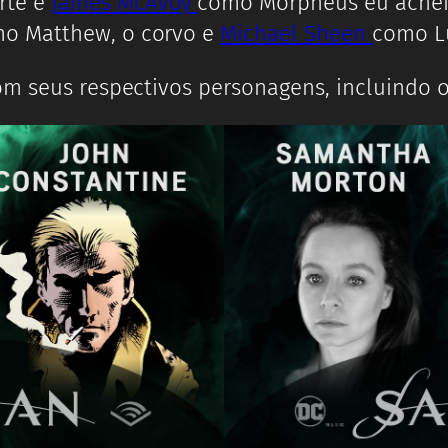
rte e
James McAvoy
como Morpheus eu achei 
o Matthew, o corvo e
Michael Sheen
como L
om seus respectivos personagens, incluindo 