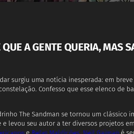
IE QUE A GENTE QUERIA, MA
udar surgiu uma notícia inesperada: em bre
constelação. Confesso que esse elenco de ba
rinho The Sandman se tornou um clássico im
e e levou seu autor a ter diversos projetos e
ericanos
e
Belas Maldições
.
Neil Gaiman
é se