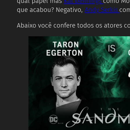
qual papel mas
Kat Dennings
como Mo
que acabou? Negativo,
Andy Serkis
com
Abaixo você confere todos os atores c