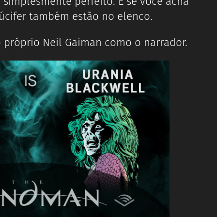
simplesmente perfeito. E se você acha
úcifer também estão no elenco.
o próprio Neil Gaiman como o narrador.