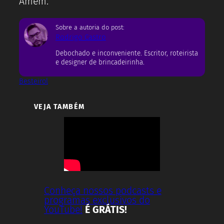
Amém.
Sobre a autoria do post:
Rodrigo Castro
Debochado e inconveniente. Escritor, roteirista
e designer de brincadeirinha.
Besteirol
VEJA TAMBÉM
Conheça nossos podcasts e
programas exclusivos do
YouTube!
É GRÁTIS!