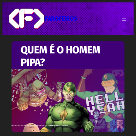
Pular
para
o
FAROFEIROS
conteúdo
QUEM É O HOMEM
PIPA?