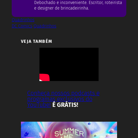
Debochado e inconveniente. Escritor, roteirista
e designer de brincadeirinha.
Quadrinhos
DC Comics
Quadrinhos
VEJA TAMBÉM
Conheça nossos podcasts e
programas exclusivos do
YouTube!
É GRÁTIS!