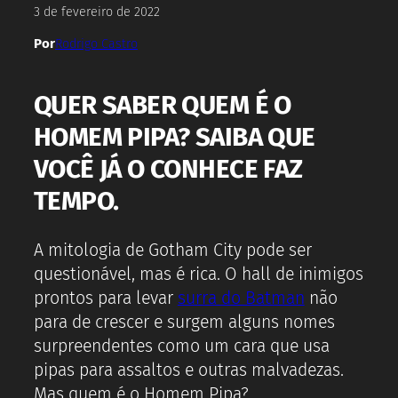
3 de fevereiro de 2022
Por
Rodrigo Castro
QUER SABER QUEM É O
HOMEM PIPA? SAIBA QUE
VOCÊ JÁ O CONHECE FAZ
TEMPO.
A mitologia de Gotham City pode ser
questionável, mas é rica. O hall de inimigos
prontos para levar
surra do Batman
não
para de crescer e surgem alguns nomes
surpreendentes como um cara que usa
pipas para assaltos e outras malvadezas.
Mas quem é o Homem Pipa?