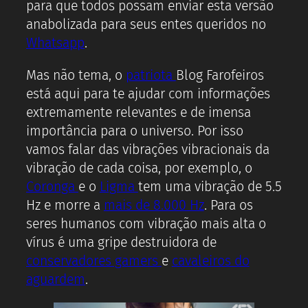
para que todos possam enviar esta versão
anabolizada para seus entes queridos no
Whatsapp
.
Mas não tema, o
patriota
Blog Farofeiros
está aqui para te ajudar com informações
extremamente relevantes e de imensa
importância para o universo. Por isso
vamos falar das vibrações vibracionais da
vibração de cada coisa, por exemplo, o
Coronga
e o
Ligma
tem uma vibração de 5.5
Hz e morre a
mais de 8.000 Hz
. Para os
seres humanos com vibração mais alta o
vírus é uma gripe destruidora de
conservadores gamers
e
cavaleiros do
aguardem
.