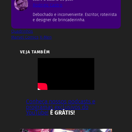
Rodrigo Castro
Debochado e inconveniente. Escritor, roteirista
e designer de brincadeirinha.
Quadrinhos
Marvel Comics
X-Men
VEJA TAMBÉM
Conheça nossos podcasts e
programas exclusivos do
YouTube!
É GRÁTIS!