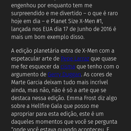
engenhou por enquanto tem me
surpreendido e me divertido – o que é raro
hoje em dia – e Planet Size X-Men #1,
lançada nos EUA dia 17 de Junho de 2016 é
mais um bom exemplo disso.
A edição planetária extra de X-Men com a
espetacular arte de
Pepe Larraz
que quase
me fez esquecer da
cisma
que tenho com o
argumento de
Gerry Duggan
. As cores de
Marte Garcia deixam tudo mais incrível
ainda, mas não, não é só a arte que se
destaca nessa edição. Emma Frost diz algo
sobre a Hellfire Gala que posso me
apropriar para esta edição, este é um
daqueles momentos que você se pergunta
“onde você estava quando aconteceu. E