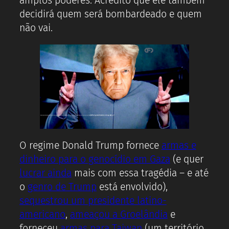
amplos poderes. Acredito que ele também
decidirá quem será bombardeado e quem
não vai.
O regime Donald Trump fornece
armas e
dinheiro para o genocídio em Gaza
(e quer
lucrar ainda
mais com essa tragédia – e até
o
genro de Trump
está envolvido),
sequestrou um presidente latino-
americano
,
ameaçou a Groelândia
e
forneceu
armas para Taiwan
(um território