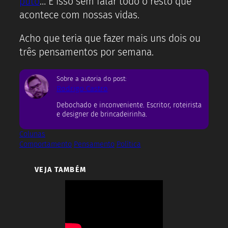
puto
… E isso sem falar todo o resto que
acontece com nossas vidas.
Acho que teria que fazer mais uns dois ou
três pensamentos por semana.
Sobre a autoria do post:
Rodrigo Castro
Debochado e inconveniente. Escritor, roteirista
e designer de brincadeirinha.
Colunas
Comportamento
Pensamento
Política
VEJA TAMBÉM