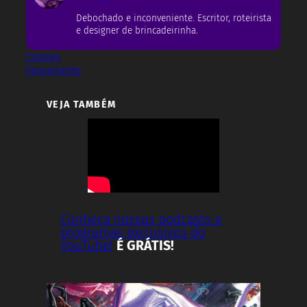
Debochado e inconveniente. Escritor, roteirista
e designer de brincadeirinha.
Colunas
Pensamento
VEJA TAMBÉM
Conheça nossos podcasts e
programas exclusivos do
YouTube!
É GRÁTIS!