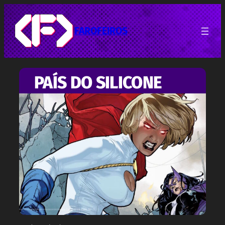
Pular
para
o
FAROFEIROS
conteúdo
PAÍS DO SILICONE