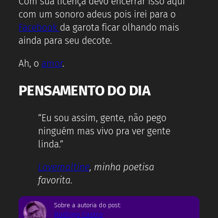
Com sua licença devo encerrar isso aqui
com um sonoro adeus pois irei para o
Facebook
da garota ficar olhando mais
ainda para seu decote.
Ah, o
amor
.
PENSAMENTO DO DIA
“Eu sou assim, gente, não pego
ninguém mas vivo pra ver gente
linda.”
Lovemaltine
, minha poetisa
favorita.
Sobre a autoria do post:
Rodrigo Castro