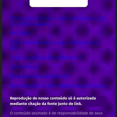
Path of Exile, Hell Clock, venda da Eletronic Arts
e + | WASD podcast
Hell Clock
Todo mundo odeia o Flávio – Farofeiros Cast
#081
Todos os aranhas de Aranhaverso 2
Vida tranquila
Homem Aranha: Um Novo Dia
Os vazamentos de Vingadores: Guerras Secretas
Reprodução de nosso conteúdo só é autorizada
mediante citação da fonte junto de link.
O conteúdo assinado é de responsabilidade de seus