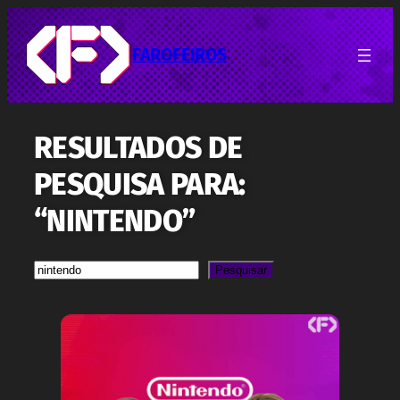
Pular
para
o
FAROFEIROS
conteúdo
RESULTADOS DE
PESQUISA PARA:
“NINTENDO”
Pesquisa
Pesquisar