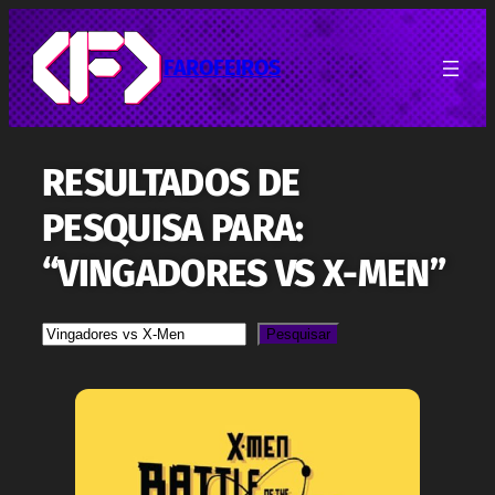
Pular
para
o
FAROFEIROS
conteúdo
RESULTADOS DE
PESQUISA PARA:
“VINGADORES VS X-MEN”
Pesquisa
Pesquisar