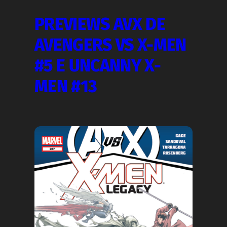
PREVIEWS AVX DE
AVENGERS VS X-MEN
#5 E UNCANNY X-
MEN #13