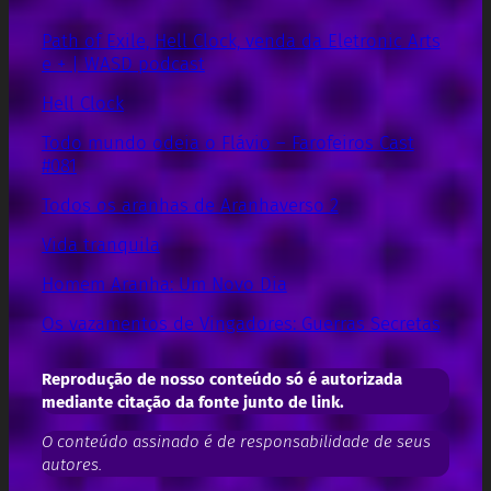
Path of Exile, Hell Clock, venda da Eletronic Arts
e + | WASD podcast
Hell Clock
Todo mundo odeia o Flávio – Farofeiros Cast
#081
Todos os aranhas de Aranhaverso 2
Vida tranquila
Homem Aranha: Um Novo Dia
Os vazamentos de Vingadores: Guerras Secretas
Reprodução de nosso conteúdo só é autorizada
mediante citação da fonte junto de link.
O conteúdo assinado é de responsabilidade de seus
autores.