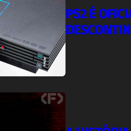
PS2 É OFIC
DESCONTI