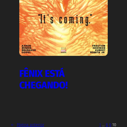
FÊNIX ESTÁ
CHEGANDO!
←
Página anterior
1
…
8
9
10