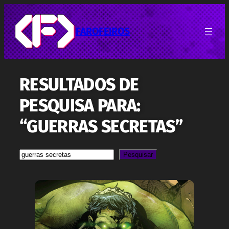
Pular
para
o
FAROFEIROS
conteúdo
RESULTADOS DE
PESQUISA PARA:
“GUERRAS SECRETAS”
Pesquisa
Pesquisar