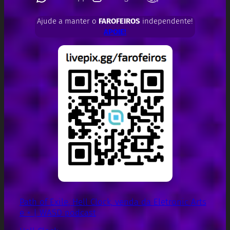
Ajude a manter o
FAROFEIROS
independente!
APOIE!
Path of Exile, Hell Clock, venda da Eletronic Arts
e + | WASD podcast