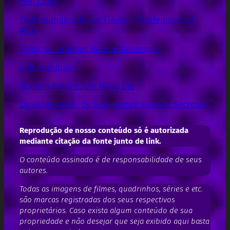
Hell Clock
Todo mundo odeia o Flávio – Farofeiros Cast
#081
Todos os aranhas de Aranhaverso 2
Vida tranquila
Homem Aranha: Um Novo Dia
Os vazamentos de Vingadores: Guerras Secretas
Reprodução de nosso conteúdo só é autorizada
mediante citação da fonte junto de link.
O conteúdo assinado é de responsabilidade de seus
autores.
Todas as imagens de filmes, quadrinhos, séries e etc.
são marcas registradas dos seus respectivos
proprietários. Caso exista algum conteúdo de sua
propriedade e não desejar que seja exibido aqui basta