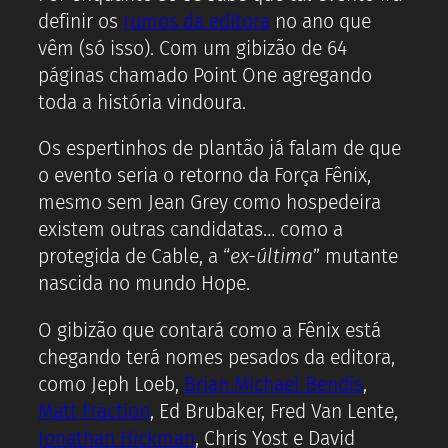
definir os
rumos da editora
no ano que
vêm (só isso). Com um gibizão de 64
páginas chamado Point One agregando
toda a história vindoura.
Os espertinhos de plantão já falam de que
o evento seria o retorno da Força Fênix,
mesmo sem Jean Grey como hospedeira
existem outras candidatas… como a
protegida de Cable, a “
ex-última
” mutante
nascida no mundo Hope.
O gibizão que contará como a Fênix está
chegando terá nomes pesados da editora,
como Jeph Loeb,
Brian Michael Bendis
,
Matt Fraction
, Ed Brubaker, Fred Van Lente,
Jonathan Hickman
, Chris Yost e David