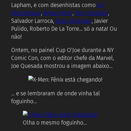
Lapham, e com desenhistas como
Ed
McGuinness
,
Bryan Hitch
,
Terry Dodson
,
Salvador Larroca,
Ryan Stegman
, Javier
Pulido, Roberto De La Torre… só a nata! Ou
não!
Ontem, no painel Cup O’Joe durante a NY
Comic Con, com o editor chefe da Marvel,
Joe Quesada mostrou a imagem abaixo…
… e se lembraram de onde vinha tal
foguinho…
Olha o mesmo foguinho…