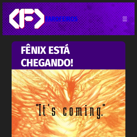
Pular
para
o
FAROFEIROS
conteúdo
FÊNIX ESTÁ
CHEGANDO!