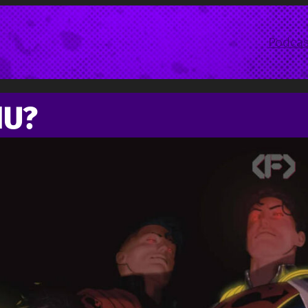
Podcas
IU?