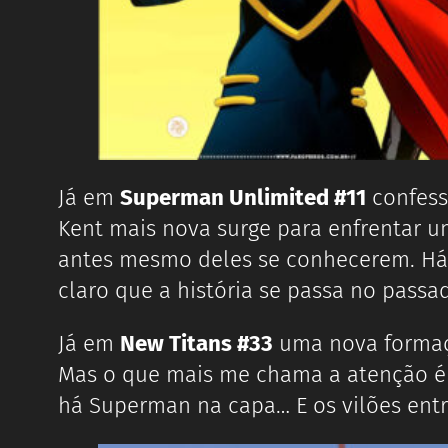
Já em
Superman Unlimited #11
confesso
Kent mais nova surge para enfrentar u
antes mesmo deles se conhecerem. Há
claro que a história se passa no passa
Já em
New Titans #33
uma nova formaçã
Mas o que mais me chama a atenção 
há Superman na capa… E os vilões ent