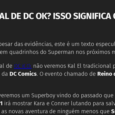
L DE DC OK? ISSO SIGNIFICA
 apesar das evidências, este é um texto espe
as em quadrinhos do Superman nos próximos 
al de
DC K.O.
não veremos Kal El tradicional
6 da
DC Comics
. O evento chamado de
Reino 
eremos um Superboy vindo do passado que u
1
irá mostrar Kara e Conner lutando para sal
 as novas aventura de ninguém menos que
S