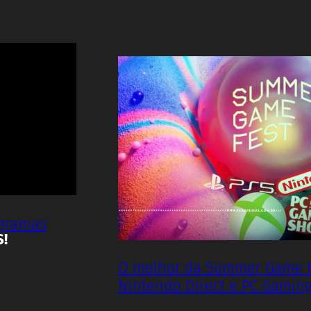
ogramas
S!
O melhor da Summer Game Fe
Nintendo Direct e PC Gamin