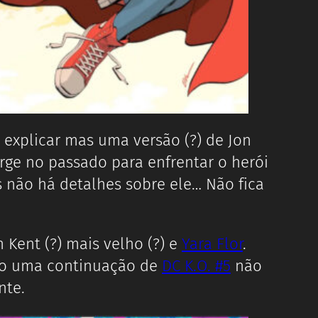
 explicar mas uma versão (?) de Jon
rge no passado para enfrentar o herói
ão há detalhes sobre ele… Não fica
ent (?) mais velho (?) e
Yara Flor
.
mo uma continuação de
DC K.O. #5
não
nte.