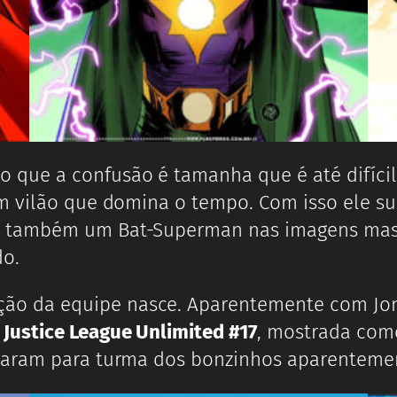
 que a confusão é tamanha que é até difícil
m vilão que domina o tempo. Com isso ele su
 também um Bat-Superman nas imagens mas n
do.
o da equipe nasce. Aparentemente com Jon K
é
Justice League Unlimited #17
, mostrada co
raram para turma dos bonzinhos aparenteme