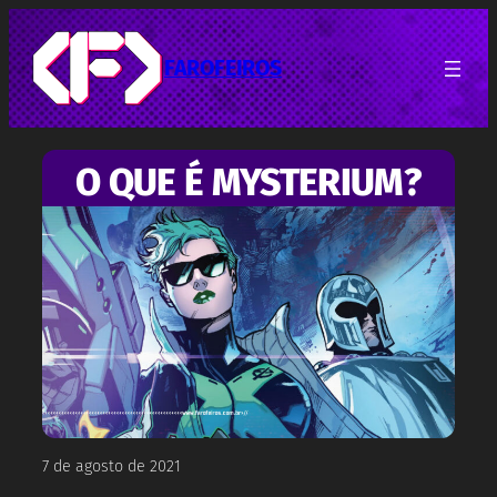
Pular
para
o
FAROFEIROS
conteúdo
O QUE É MYSTERIUM?
7 de agosto de 2021