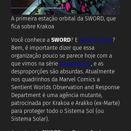
A primeira estação orbital da SWORD, que
fica sobre Krakoa
Você conhece a
SWORD
? E
Abigail Brand
?
Bem, é importante dizer que essa
organização pouco se parece hoje com a
que vimos na série
Wandavision
, e as
desproporções são absurdas. Atualmente
nos quadrinhos da Marvel Comics a
Sentient Worlds Observation and Response
Department é uma agência mutante,
patrocinada por Krakoa e Arakko (ex-Marte)
para proteger todo o Sistema Sol (ou
Sistema Solar).