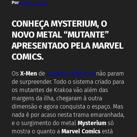
Por
Rodrigo Castro
CONHEÇA MYSTERIUM, O
NOVO METAL “MUTANTE”
APRESENTADO PELA MARVEL
COMICS.
Os
X-Men
de
Jonathan Hickman
não param
de surpreender. Todo o sistema criado para
os mutantes de Krakoa vão além das
margens da ilha, chegaram à outra
dimensão e agora conquista o espaço. Mas
nada é por acaso nesta trama emaranhada,
e o surgimento do metal
Mysterium
só
mostra o quanto a
Marvel Comics
está