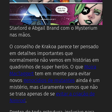
Starlord e Abgail Brand com o Mysterium
nas mãos.
O conselho de Krakoa parece ter pensado
em detalhes importantes que
normalmente não vemos em histórias em
quadrinhos de super heróis. O que
Moira
MacTaggert
tem em mente para evitar
novos
genocídios de mutantes
ainda é um
mistério, mas claramente vemos que não
se trata apenas de se
evitar a criação de
Nimrod
.