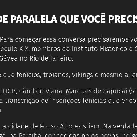
DE PARALELA QUE VOCÊ PREC
 Para começar essa conversa precisaremos vo
século XIX, membros do Instituto Histórico e 
 Gávea no Rio de Janeiro.
 que fenícios, troianos, vikings e mesmo alie
 IHGB, Cândido Viana, Marques de Sapucaí (s
transcrição de inscrições fenícias que enco
.
a cidade de Pouso Alto existiam. Na verdade
ngá, na Paraíba, conhecidas pelos povos indí