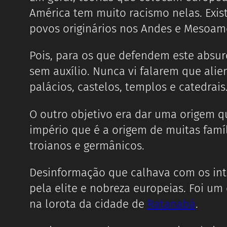
América tem muito racismo nelas. Exis
povos originários nos Andes e Mesoamé
Pois, para os que defendem este absur
sem auxílio. Nunca vi falarem que ali
palácios, castelos, templos e catedrais
O outro objetivo era dar uma origem qu
império que é a origem de muitas famíl
troianos e germânicos.
Desinformação que calhava com os inte
pela elite e nobreza europeias. Foi um
na lorota da cidade de
Ratanabá
.