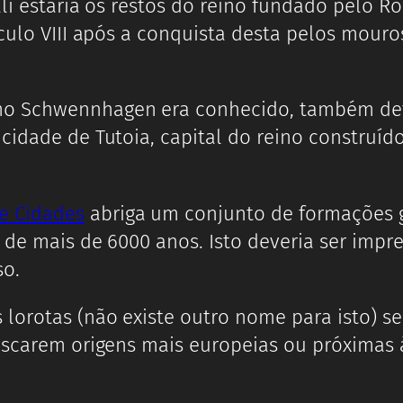
li estaria os restos do reino fundado pelo Ro
éculo VIII após a conquista desta pelos mour
mo Schwennhagen era conhecido, também def
cidade de Tutoia, capital do reino construído
e Cidades
abriga um conjunto de formações 
 de mais de 6000 anos. Isto deveria ser impre
so.
orotas (não existe outro nome para isto) ser
uscarem origens mais europeias ou próximas 