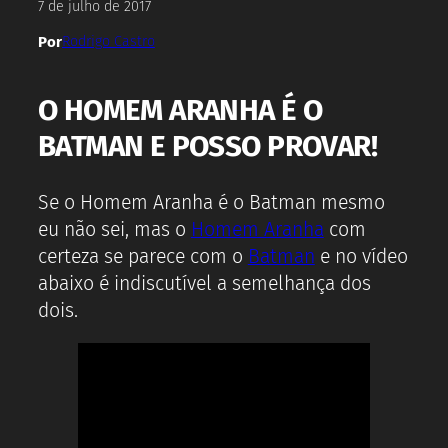
7 de julho de 2017
Por
Rodrigo Castro
O HOMEM ARANHA É O
BATMAN E POSSO PROVAR!
Se o Homem Aranha é o Batman mesmo
eu não sei, mas o
Homem Aranha
com
certeza se parece com o
Batman
e no vídeo
abaixo é indiscutível a semelhança dos
dois.