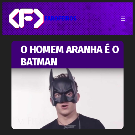
Pular
para
o
FAROFEIROS
conteúdo
O HOMEM ARANHA É O
BATMAN