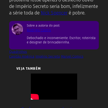
de Império Secreto seria bom, infelizmente
a série toda de
Nick Spencer
é pobre.
Sobre a autoria do post:
Rodrigo Castro
Debochado e inconveniente. Escritor, roteirista
e designer de brincadeirinha.
Quadrinhos
Capitão América
Império Secreto
Marvel Comics
VEJA TAMBÉM