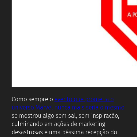
Como sempre o
evento que prometia o
universo Marvel nunca mais seria o mesmo
se mostrou algo sem sal, sem inspiração,
culminando em ações de marketing
desastrosas e uma péssima recepção do