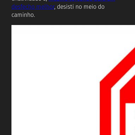
desfecho melhor
, desisti no meio do
caminho.