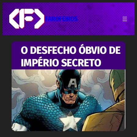
Pular
para
o
FAROFEIROS
conteúdo
O DESFECHO ÓBVIO DE
IMPÉRIO SECRETO