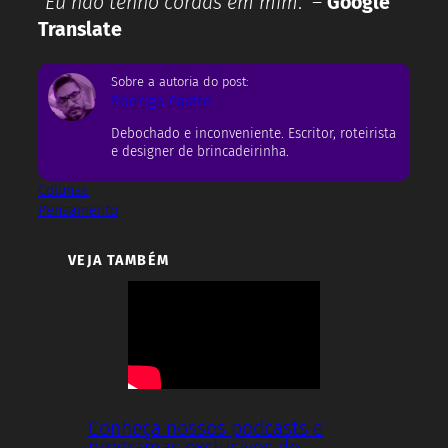
“
Eu não tenho cordas em mim
.” –
Google
Translate
Sobre a autoria do post:
Rodrigo Castro
Debochado e inconveniente. Escritor, roteirista
e designer de brincadeirinha.
Colunas
Pensamento
VEJA TAMBÉM
Conheça nossos podcasts e
programas exclusivos do