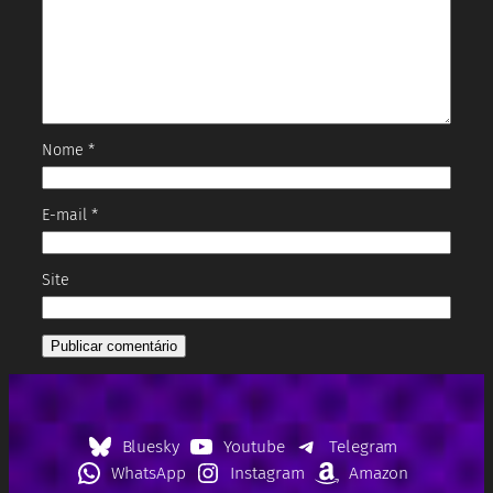
Nome
*
E-mail
*
Site
Bluesky
Youtube
Telegram
WhatsApp
Instagram
Amazon