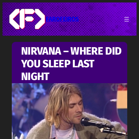
Pular
para
o
FAROFEIROS
conteúdo
NIRVANA – WHERE DID
YOU SLEEP LAST
NIGHT