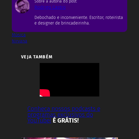
Sobre a autoria do post:
Rodrigo Castro
Debochado e inconveniente. Escritor, roteirista
e designer de brincadeirinha.
Música
Nirvana
VEJA TAMBÉM
Conheça nossos podcasts e
programas exclusivos do
YouTube!
É GRÁTIS!