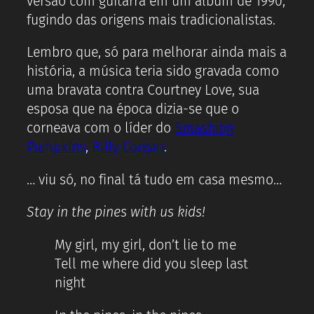
versão com guitarra em um álbum de 1990,
fugindo das origens mais tradicionalistas.
Lembro que, só para melhorar ainda mais a
história, a música teria sido gravada como
uma bravata contra Courtney Love, sua
esposa que na época dizia-se que o
corneava com o líder do
Smashing
Pumpkins
,
Billy Corgan
.
… viu só, no final tá tudo em casa mesmo…
Stay in the pines with us kids!
My girl, my girl, don’t lie to me
Tell me where did you sleep last
night