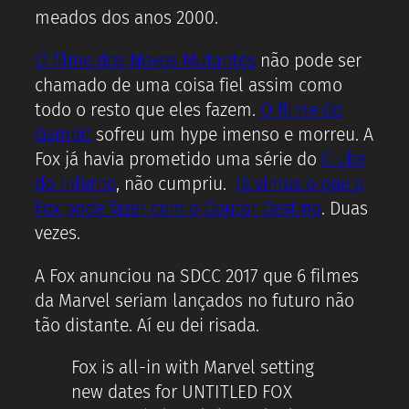
meados dos anos 2000.
O filme dos Novos Mutantes
não pode ser
chamado de uma coisa fiel assim como
todo o resto que eles fazem.
O filme do
Gambit
sofreu um hype imenso e morreu. A
Fox já havia prometido uma série do
Clube
do Inferno
, não cumpriu.
Já vimos o que a
Fox pode fazer com o Doutor Destino
. Duas
vezes.
A Fox anunciou na SDCC 2017 que 6 filmes
da Marvel seriam lançados no futuro não
tão distante. Aí eu dei risada.
Fox is all-in with Marvel setting
new dates for UNTITLED FOX