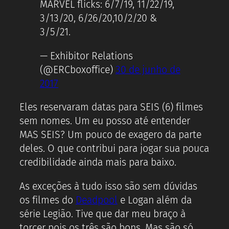
MARVEL flicks: 6/7/19, 11/22/19,
3/13/20, 6/26/20,10/2/20 &
3/5/21.
— Exhibitor Relations
(@ERCboxoffice)
30 de junho de
2017
Eles reservaram datas para SEIS (6) filmes
sem nomes. Um eu posso até entender
MAS SEIS? Um pouco de exagero da parte
deles. O que contribui para jogar sua pouca
credibilidade ainda mais para baixo.
As exceções à tudo isso são sem dúvidas
os filmes do
Deadpool
e Logan além da
série Legião. Tive que dar meu braço à
torcer pois os três são bons. Mas são só