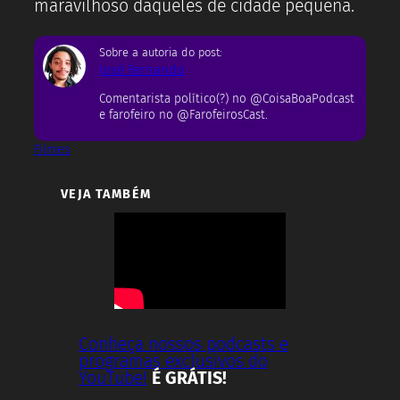
maravilhoso daqueles de cidade pequena.
Sobre a autoria do post:
José Fernando
Comentarista político(?) no @CoisaBoaPodcast
e farofeiro no @FarofeirosCast.
Filmes
VEJA TAMBÉM
Conheça nossos podcasts e
programas exclusivos do
YouTube!
É GRÁTIS!