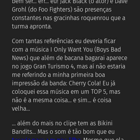
bem ser… err… eu! Jack Black (o ator) e Dave
Grohl (do Foo Fighters) são presenças
constantes nas gracinhas roquenrou que a
turma apronta.
Com tantas referências eu deveria ficar
com a música I Only Want You (Boys Bad
News) que além de bacana bagarai aparece
no jogo Gran Turismo 4, mas aí não estaria
me referindo a minha primeira boa
impressão da banda: Cherry Cola! Eu já
coloquei essa música em um TOP 5, mas
não é a mesma coisa… e sim… é coisa
velha…
… além do mais no clipe tem as Bikini
Bandits… Mas o som é tão bom que eu