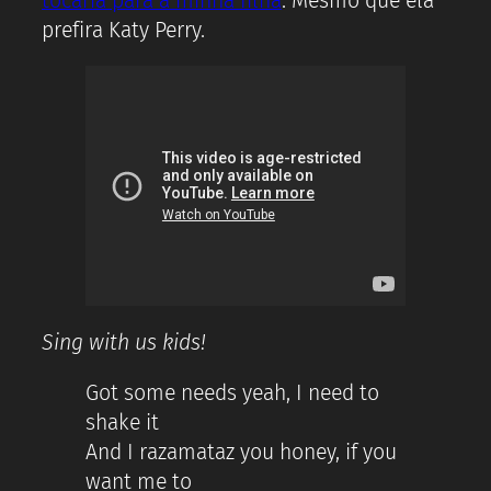
tocaria para a minha filha
. Mesmo que ela
prefira Katy Perry.
Sing with us kids!
Got some needs yeah, I need to
shake it
And I razamataz you honey, if you
want me to