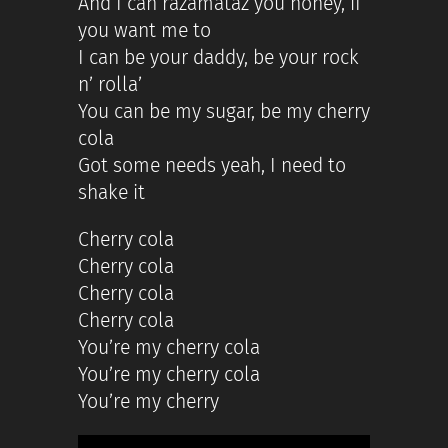
And I can razamataz you honey, if
you want me to
I can be your daddy, be your rock
n’ rolla’
You can be my sugar, be my cherry
cola
Got some needs yeah, I need to
shake it
Cherry cola
Cherry cola
Cherry cola
Cherry cola
You’re my cherry cola
You’re my cherry cola
You’re my cherry