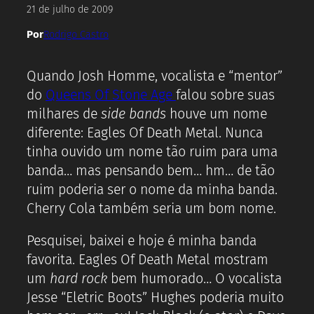
21 de julho de 2009
Por
Rodrigo Castro
Quando Josh Homme, vocalista e “mentor”
do
Queens Of Stone Age
falou sobre suas
milhares de
side bands
houve um nome
diferente: Eagles Of Death Metal. Nunca
tinha ouvido um nome tão ruim para uma
banda… mas pensando bem… hm… de tão
ruim poderia ser o nome da minha banda.
Cherry Cola também seria um bom nome.
Pesquisei, baixei e hoje é minha banda
favorita. Eagles Of Death Metal mostram
um
hard rock
bem humorado… O vocalista
Jesse “Eletric Boots” Hughes poderia muito