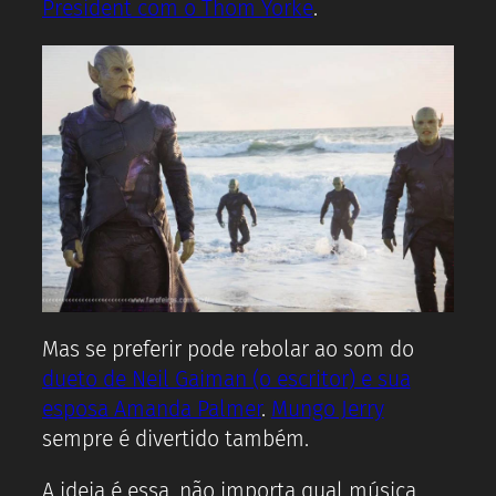
President com o Thom Yorke
.
Mas se preferir pode rebolar ao som do
dueto de Neil Gaiman (o escritor) e sua
esposa Amanda Palmer
.
Mungo Jerry
sempre é divertido também.
A ideia é essa, não importa qual música