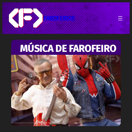
Pular
para
o
FAROFEIROS
conteúdo
MÚSICA DE FAROFEIRO