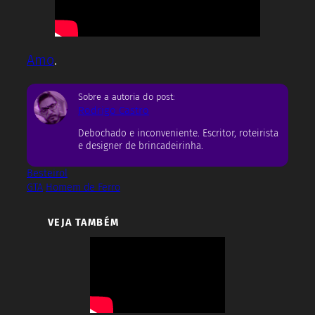
Amo
.
Sobre a autoria do post:
Rodrigo Castro
Debochado e inconveniente. Escritor, roteirista
e designer de brincadeirinha.
Besteirol
GTA
Homem de Ferro
VEJA TAMBÉM