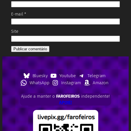
E-mail
*
Site
Bluesky
Youtube
Telegram
WhatsApp
Instagram
Amazon
Ajude a manter o
FAROFEIROS
independente!
APOIE!