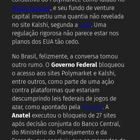
WASD podcast
, e seu fundo de venture
capital investiu uma quantia não revelada
no site Kalshi, segunda a
CNN
. Uma
regulação rigorosa não parece estar nos
planos dos EUA tão cedo.
No Brasil, felizmente, a conversa tomou
outro rumo. O
Governo Federal
bloqueou
o acesso aos sites Polymarket e Kalshi,
entre outros, como parte de uma ação
contra plataformas que estariam
descumprindo leis federais de jogos de
azar, como apontado pela
Reuters
. A
Anatel
executou o bloqueio de 27 sites
após decisão conjunta do Banco Central,
do Ministério do Planejamento e da