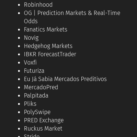
Robinhood
OG | Prediction Markets & Real-Time
Odds
Fanatics Markets
Novig
Hedgehog Markets
IBKR ForecastTrader
Voxfi
Futuriza
Eu Já Sabia Mercados Preditivos
MercadoPred
Palpitada
Pliks
PolySwipe
PRED Exchange
Ruckus Market
Stride