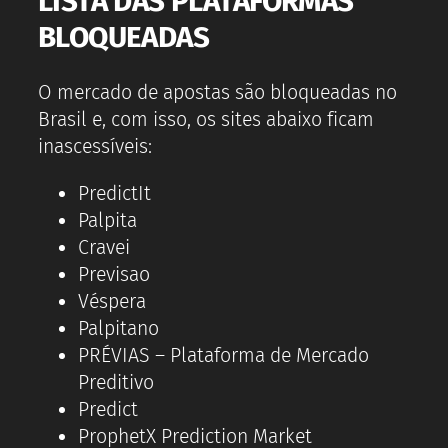
LISTA DAS PLATAFORMAS
BLOQUEADAS
O mercado de apostas são bloqueadas no
Brasil e, com isso, os sites abaixo ficam
inascessíveis:
PredictIt
Palpita
Cravei
Previsao
Véspera
Palpitano
PRÉVIAS – Plataforma de Mercado
Preditivo
Predict
ProphetX Prediction Market