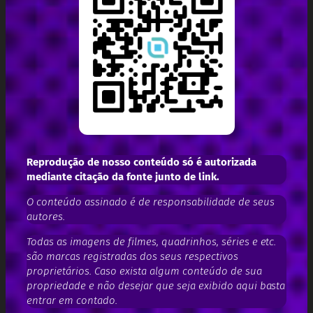
Reprodução de nosso conteúdo só é autorizada
mediante citação da fonte junto de link.
O conteúdo assinado é de responsabilidade de seus
autores.
Todas as imagens de filmes, quadrinhos, séries e etc.
são marcas registradas dos seus respectivos
proprietários. Caso exista algum conteúdo de sua
propriedade e não desejar que seja exibido aqui basta
entrar em contado.