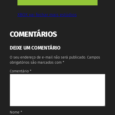
XBOX vai fechar mais estúdios
COMENTÁRIOS
DEIXE UM COMENTÁRIO
O seu endereço de e-mail não será publicado.
Campos
obrigatórios são marcados com
*
Comentário
*
Nome
*