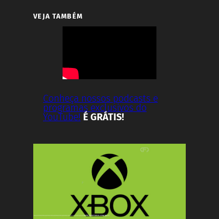
VEJA TAMBÉM
Conheça nossos podcasts e
programas exclusivos do
YouTube!
É GRÁTIS!