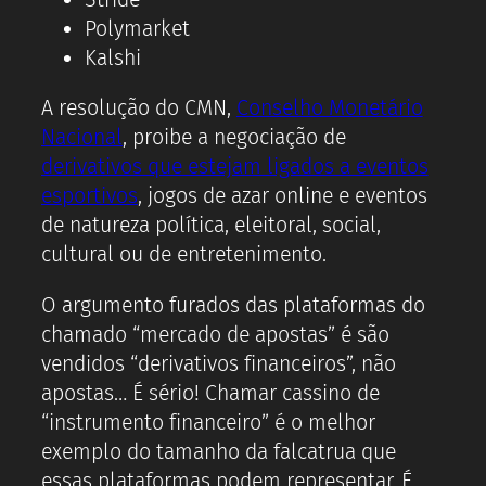
Polymarket
Kalshi
A resolução do CMN,
Conselho Monetário
Nacional
, proibe a negociação de
derivativos que estejam ligados a eventos
esportivos
, jogos de azar online e eventos
de natureza política, eleitoral, social,
cultural ou de entretenimento.
O argumento furados das plataformas do
chamado “mercado de apostas” é são
vendidos “derivativos financeiros”, não
apostas… É sério! Chamar cassino de
“instrumento financeiro” é o melhor
exemplo do tamanho da falcatrua que
essas plataformas podem representar. É