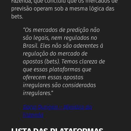
Fazenda, que concluiu que os mercados de
previsão operam sob a mesma lógica das
bets.
“Os mercados de predição não
são legais, nem regulados no
Brasil. Eles não são aderentes à
regulação do mercado de
apostas (bets). Temos clareza de
que essas plataformas que
oferecem essas apostas
irregulares são consideradas
irregulares.”
Dario Durigan – Ministro da
Fazenda